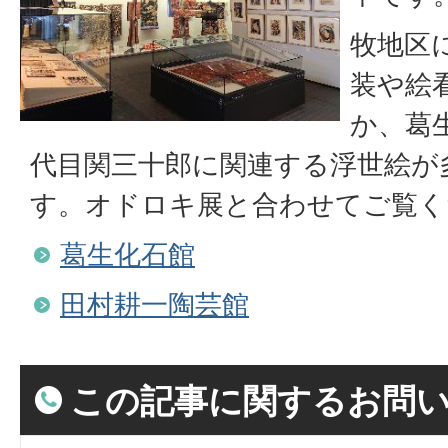
牧地区
装や絵
か、葛
代目関三十郎に関連する浮世絵が
す。オドロキ展と合わせてご覧く
葛生化石館
田村耕一陶芸館
この記事に関するお問