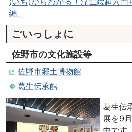
(いち)からわかる！浮世絵超入門
編」
ごいっしょに
佐野市の文化施設等
佐野市郷土博物館
葛生伝承館
葛生伝
展を9月
中です