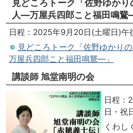
見どころトーク「佐野ゆかり
人―万屋兵四郎こと福田鳴鵞
日程：2025年9月20日(土曜日)午後
見どころトーク「佐野ゆかりの
万屋兵四郎こと福田鳴鵞―」
講談師 旭堂南明の会
日程：2
日・祝日
くわし