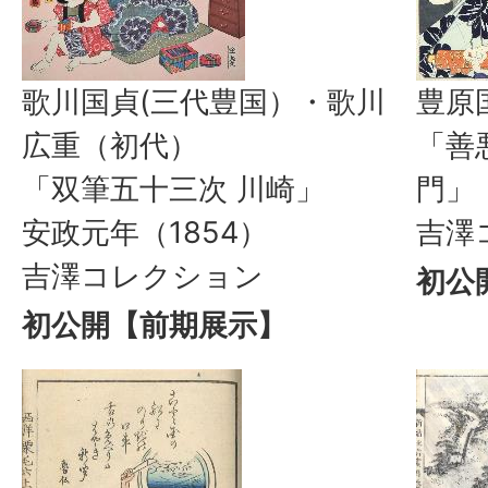
歌川国貞(三代豊国）・歌川
豊原
広重（初代）
「善
「双筆五十三次 川崎」
門」
安政元年（1854）
吉澤
吉澤コレクション
初公
初公開【前期展示】