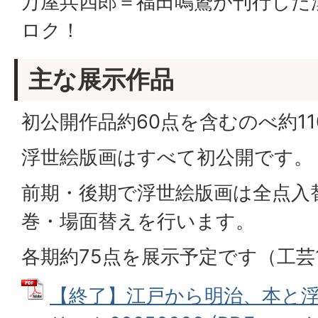
万屋兵四郎＝福田鳴鵞が刊行した
ロク！
主な展示作品
初公開作品約60点を含むのべ約1
浮世絵版画はすべて初公開です。
前期・後期で浮世絵版画は全点入
巻・場面替えを行います。
各期約75点を展示予定です（工芸
【終了】江戸から明治、本と