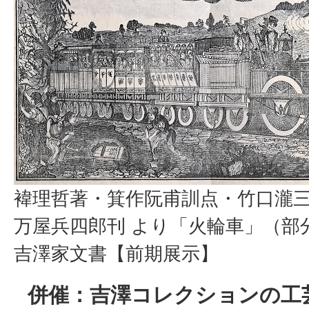
褘理哲著・箕作阮甫訓点・竹口瀧
万屋兵四郎刊 より「火輪車」（部分）
吉澤家文書【前期展示】
併催：吉澤コレクションの工