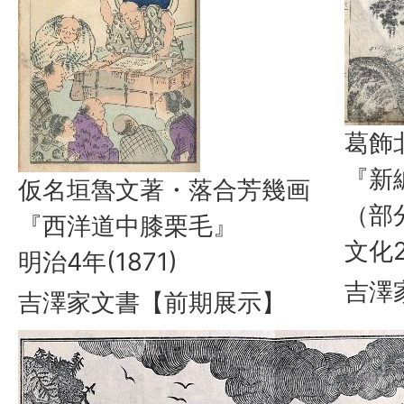
葛飾
『新
仮名垣魯文著・落合芳幾画
（部
『西洋道中膝栗毛』
文化2
明治4年(1871)
吉澤
吉澤家文書【前期展示】