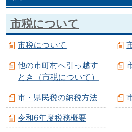
市税について
市税について
他の市町村へ引っ越す
とき（市税について）
市・県民税の納税方法
令和6年度税務概要