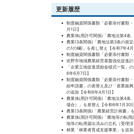
更新履歴
制度融資関係書類「必要添付書類・
月1日】
農業(転用許可関係)「農地法第4条
農業(3条関係)「農地法第3条の規
の1の欄)」を差し替え【令和7年4月
制度融資関係書類「必要添付書類・
佐野市地域農業経営基盤強化促進計画
「企業立地促進奨励金様式一覧」の
6年6月7日】
制度融資関係書類「必要添付書類・
給申請書」の差替え及び「産業振興
の追加【令和6年4月1日】
農業(転用許可関係)「農地法第4
場合）」を差替え【令和6年1月30
農業(3条関係)「農業経営計画書」
農業(転用許可関係)「農地等の転
地等の転用届出済みの立札（受理済
林業「林業者育成支援事業」を追加