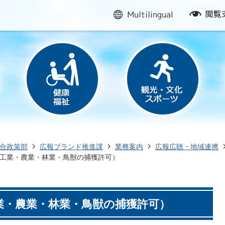
multilingual
閲
覧
支
援
合政策部
広報ブランド推進課
業務案内
広報広聴・地域連携
工業・農業・林業・鳥獣の捕獲許可）
業・農業・林業・鳥獣の捕獲許可）