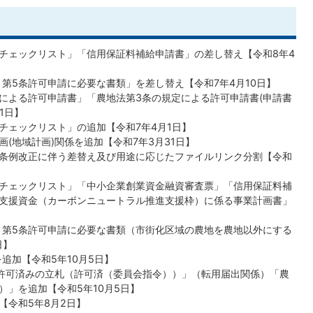
チェックリスト」「信用保証料補給申請書」の差し替え【令和8年4
、第5条許可申請に必要な書類」を差し替え【令和7年4月10日】
定による許可申請書」「農地法第3条の規定による許可申請書(申請書
1日】
チェックリスト」の追加【令和7年4月1日】
(地域計画)関係を追加【令和7年3月31日】
条例改正に伴う差替え及び用途に応じたファイルリンク分割【令和
チェックリスト」「中小企業創業資金融資審査票」「信用保証料補
支援資金（カーボンニュートラル推進支援枠）に係る事業計画書」
条、第5条許可申請に必要な書類（市街化区域の農地を農地以外にする
日】
を追加【令和5年10月5日】
用許可済みの立札（許可済（委員会指令））」（転用届出関係）「農
）」を追加【令和5年10月5日】
【令和5年8月2日】