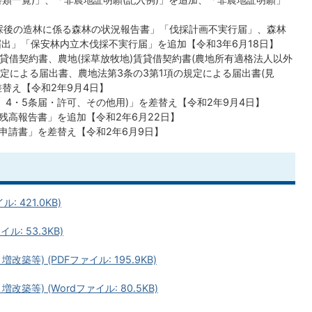
伐採後の造林に係る森林の状況報告書」「伐採計画不実行届」、森林
届出」「保安林内立木伐採不実行届」を追加【令和3年6月18日】
)賃貸借契約書、農地(採草放牧地)賃貸借契約書(農地所有適格法人以外
規定による届出書、農地法第3条の3第1項の規定による届出書(見
替え【令和2年9月4日】
可、4・5条届・許可、その他用)」を差替え【令和2年9月4日】
残高報告書」を追加【令和2年6月22日】
申請書」を差替え【令和2年6月9日】
 421.0KB)
: 53.3KB)
等) (PDFファイル: 195.9KB)
等) (Wordファイル: 80.5KB)