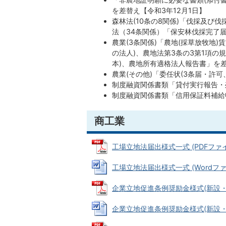
を差替え【令和3年12月1日】
森林法(10条の8関係)「伐採及び
法（34条関係）「保安林伐採完了
農業(3条関係)「農地(採草放牧地
の法人)、農地法第3条の3第1項の
本)、農地所有適格法人報告書」を差
農業(その他)「委任状(3条届・許
制度融資関係書類「貸付実行報告・
制度融資関係書類「信用保証料補給
商工業
工場立地法届出様式一式 (PDFファイル:
工場立地法届出様式一式 (Wordファイル
企業立地促進条例奨励金様式(新設・増改築
企業立地促進条例奨励金様式(新設・増改築