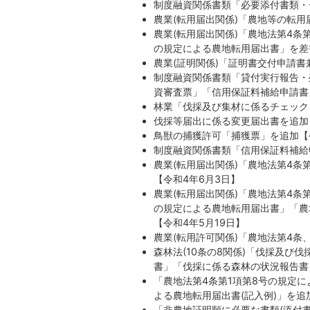
制度融資関係書類「必要添付書類・
農業(転用届出関係)「農地等の転用
農業(転用届出関係)「農地法第4条
の規定による農地転用届出書」を差
農業(証明関係)「証明書交付申請書
制度融資関係書類「貸付実行報告・
資審査票」「信用保証料補給申請書
林業「伐採及び集材に係るチェックリ
伐採等届出に係る変更届出書を追加【
鳥獣の捕獲許可「捕獲票」を追加【
制度融資関係書類「信用保証料補給
農業(転用届出関係)「農地法第4条
【令和4年6月3日】
農業(転用届出関係)「農地法第4条
の規定による農地転用届出書」「農
【令和4年5月19日】
農業(転用許可関係)「農地法第4条
森林法(10条の8関係)「伐採及び
書」「伐採に係る森林の状況報告書
「農地法第4条第1項第8号の規定に
よる農地転用届出書(記入例)」を追加
「非農地証明願に必要な書類(添付書